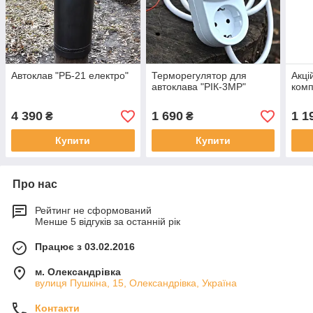
Автоклав "РБ-21 електро"
Терморегулятор для
Акці
автоклава "РІК-3МР"
комп
4 390
1 690
1 1
₴
₴
Купити
Купити
Про нас
Рейтинг не сформований
Менше 5 відгуків за останній рік
Працює з 03.02.2016
м. Олександрівка
вулиця Пушкіна, 15, Олександрівка, Україна
Контакти