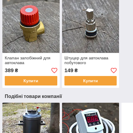
Клапан запобіжний для
Штуцер для автоклава
автоклава
побутового
389
149
₴
₴
Купити
Купити
Подібні товари компанії