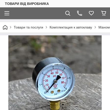
ТОВАРИ ВІД ВИРОБНИКА
Товари та послуги
Комплектация к автоклаву
Маноме