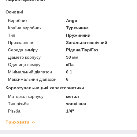
Основні
Виробник
Ango
Країна виробник
Туреччина
Тип
Пружинний
Призначення
Загальнотехнічний
Середа виміру
Рідина/Пар/Газ
Діаметр корпусу
50 мм
Одиниця виміру
кПа
Мінімальний діапазон
0.1
Максимальний діапазон
6
Користувальницькі характеристики
Матеріал корпусу
метал
Тип різьби
зовнішня
Різьба
1/4"
Приховати