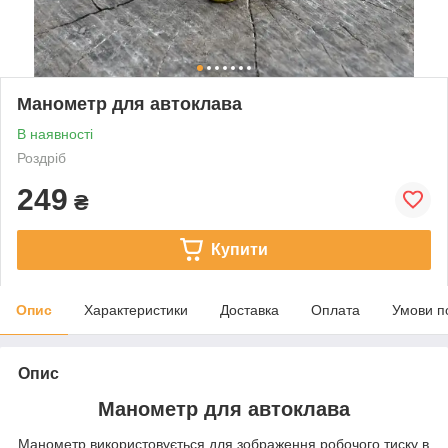
Манометр для автоклава
В наявності
Роздріб
249
₴
Купити
Опис
Характеристики
Доставка
Оплата
Умови п
Опис
Манометр для автоклава
Манометр використовується для зображення робочого тиску в