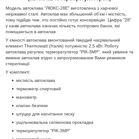
Модель автоклава "ЛЮКС-28Е" виготовлена з харчової
неіржавкої сталі. Автоклав має збільшений об'єм і місткість,
тому підійде тим, хто постійно готує консервацію. Цифра "28"
у назві автоклава означає кількість політрових банок, які
поміщаються в автоклав.
У ємності автоклава вмонтований твердий нагрівальний
елемент Thermowatt (Італія) потужністю 2,5 кВт. Роботу
автоклава регулює терморегулятор "РІК-3МР", який увімкне та
вимкне автоклав згідно з запрограмованим Вами режимом
стерилізації.
У комплекті:
місткість автоклава
термометр спиртовий
манометр
клапан безпеки
штуцер для нагнітання тиску
ущільнювальна силіконова прокладка
терморегулятор "РІК-3МР"