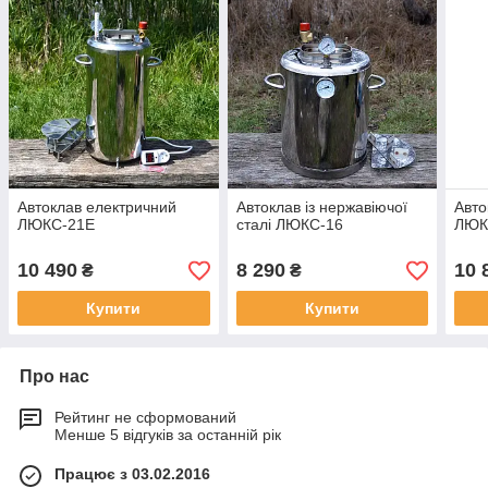
Автоклав електричний
Автоклав із нержавіючої
Авто
ЛЮКС-21Е
сталі ЛЮКС-16
ЛЮК
10 490
8 290
10 
₴
₴
Купити
Купити
Про нас
Рейтинг не сформований
Менше 5 відгуків за останній рік
Працює з 03.02.2016