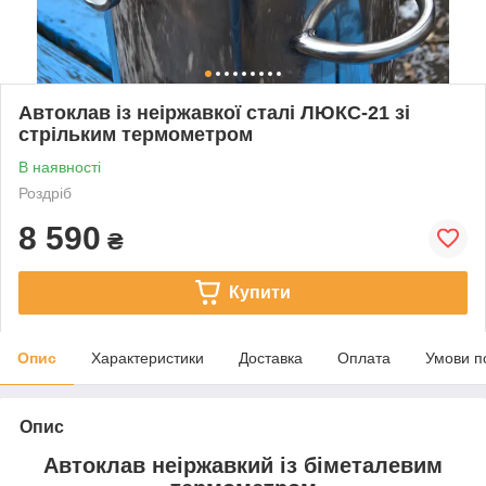
Автоклав із неіржавкої сталі ЛЮКС-21 зі
стрільким термометром
В наявності
Роздріб
8 590
₴
Купити
Опис
Характеристики
Доставка
Оплата
Умови п
Опис
Автоклав неіржавкий із біметалевим