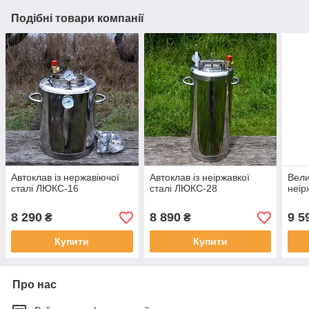
Подібні товари компанії
Автоклав із нержавіючої
Автоклав із неіржавкої
Вели
сталі ЛЮКС-16
сталі ЛЮКС-28
неір
8 290
8 890
9 5
₴
₴
Купити
Купити
Про нас